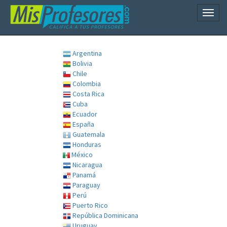
Naveg
Argentina
Bolivia
Chile
Colombia
Costa Rica
Cuba
Ecuador
España
Guatemala
Honduras
México
Nicaragua
Panamá
Paraguay
Perú
Puerto Rico
República Dominicana
Uruguay