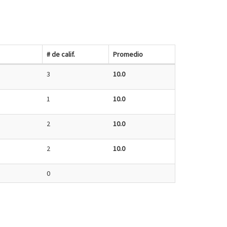
# de calif.
Promedio
3
10.0
1
10.0
2
10.0
2
10.0
0