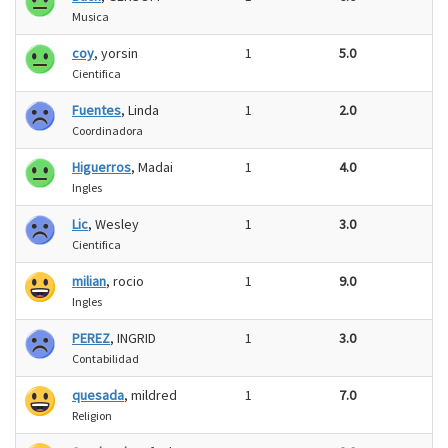
Musica
coy
, yorsin
1
5.0
Cientifica
Fuentes
, Linda
1
2.0
Coordinadora
Higuerros
, Madai
1
4.0
Ingles
Lic
, Wesley
1
3.0
Cientifica
milian
, rocio
1
9.0
Ingles
PEREZ
, INGRID
1
3.0
Contabilidad
quesada
, mildred
1
7.0
Religion