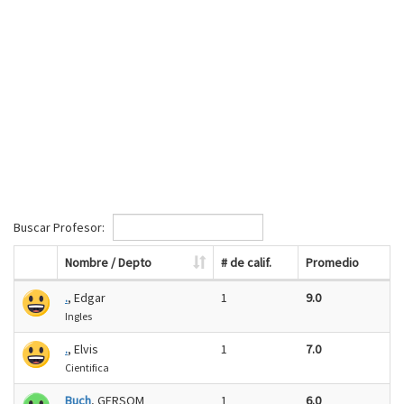
Buscar Profesor:
Nombre / Depto
# de calif.
Promedio
.
, Edgar
1
9.0
Ingles
.
, Elvis
1
7.0
Cientifica
Buch
, GERSOM
1
6.0