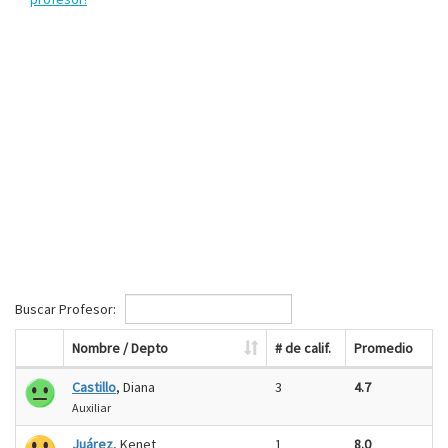
Buscar Profesor:
Nombre / Depto
# de calif.
Promedio
Castillo
, Diana
3
4.7
Auxiliar
Juárez
, Kenet
1
8.0