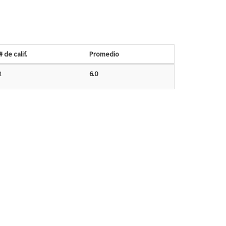
# de calif.
Promedio
1
6.0