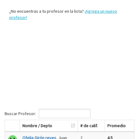
¿No encuentras a tu profesor en la lista?
¡Agrega un nuevo
profesor!
Buscar Profesor:
Nombre / Depto
# de calif.
Promedio
Ofelia Girón reyes
, Juan
2
4.5