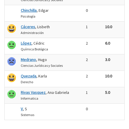
Chinchilla
, Edgar
0
Psicología
Cáceres
, Lisbeth
1
10.0
Administración
López
, Cédric
2
6.0
Química Biológica
Medrano
, Hugo
2
3.0
Ciencias Jurídicas y Sociales
Quezada
, Karla
2
10.0
Derecho
Rivas Vasquez
, Ana Gabriela
1
5.0
Informatica
V
, S
0
Sistemas