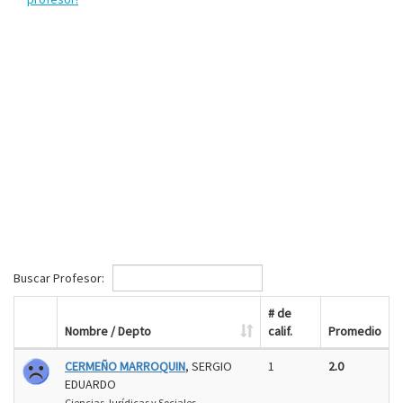
Buscar Profesor:
# de
Nombre / Depto
calif.
Promedio
CERMEÑO MARROQUIN
, SERGIO
1
2.0
EDUARDO
Ciencias Jurídicas y Sociales